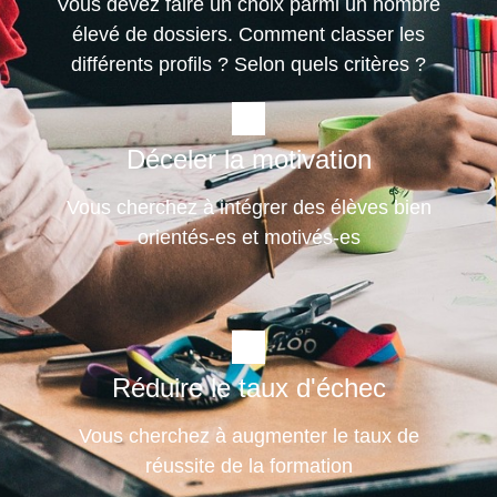
Vous devez faire un choix parmi un nombre
élevé de dossiers. Comment classer les
différents profils ? Selon quels critères ?
Déceler la motivation
Vous cherchez à intégrer des élèves bien
orientés-es et motivés-es
Réduire le taux d'échec
Vous cherchez à augmenter le taux de
réussite de la formation