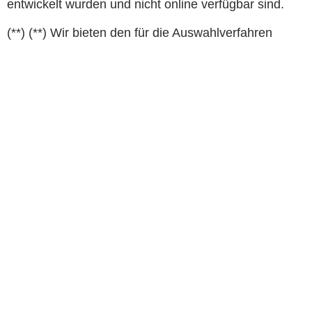
entwickelt wurden und nicht online verfügbar sind.
(**) (**) Wir bieten den für die Auswahlverfahren
verantwortlichen Mitarbeitern Schulungen zur
Interpretation der Ergebnisse, damit Sie diesen Teil
auch firmenintern durchführen können.
Gehen Sie noch
einen Schritt