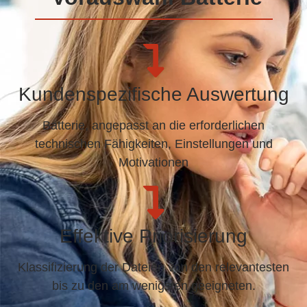
Kundenspezifische Auswertung
Batterie, angepasst an die erforderlichen
technischen Fähigkeiten, Einstellungen und
Motivationen
Effektive Priorisierung
Klassifizierung der Dateien von den relevantesten
bis zu den am wenigsten geeigneten.